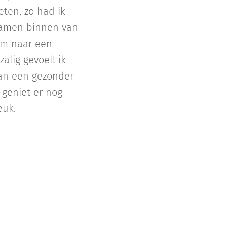
eten, zo had ik
kwamen binnen van
 om naar een
alig gevoel! ik
van een gezonder
k geniet er nog
euk.