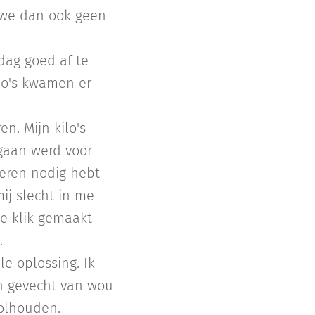
 we dan ook geen
 dag goed af te
ilo's kwamen er
n. Mijn kilo's
gaan werd voor
leren nodig hebt
ij slecht in me
de klik gemaakt
.
e oplossing. Ik
en gevecht van wou
volhouden.