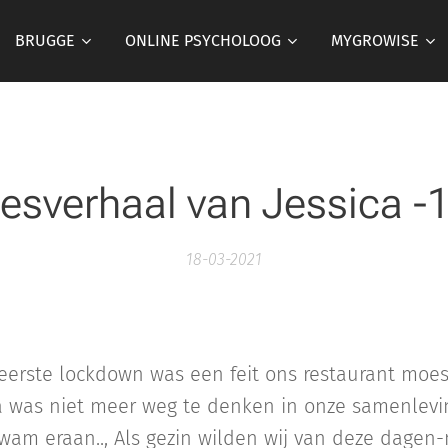
BRUGGE
ONLINE PSYCHOLOOG
MYGROWISE
esverhaal van Jessica -1
18-03-2021
eerste lockdown was een feit ons restaurant moes
 was niet meer weg te denken in onze samenlevi
wam eraan.., Als gezin wilden wij van deze dage