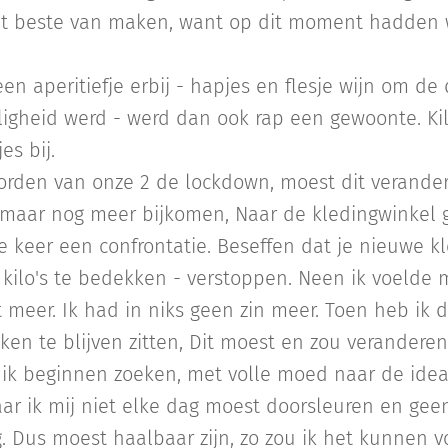
et beste van maken, want op dit moment hadden
en aperitiefje erbij - hapjes en flesje wijn om de
lligheid werd - werd dan ook rap een gewoonte. K
es bij.
rden van onze 2 de lockdown, moest dit verandere
 maar nog meer bijkomen, Naar de kledingwinkel 
e keer een confrontatie. Beseffen dat je nieuwe k
 kilo's te bedekken - verstoppen. Neen ik voelde m
et meer. Ik had in niks geen zin meer. Toen heb ik 
ken te blijven zitten, Dit moest en zou veranderen
k beginnen zoeken, met volle moed naar de ideal
aar ik mij niet elke dag moest doorsleuren en ge
 Dus moest haalbaar zijn, zo zou ik het kunnen 