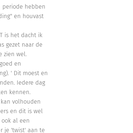
 / periode hebben
ding" en houvast
 is het dacht ik
as gezet naar de
 zien wel.
 goed en
ng). ' Dit moest en
inden. Iedere dag
ken kennen.
et kan volhouden
ers en dit is wel
 ook al een
 je 'twist' aan te