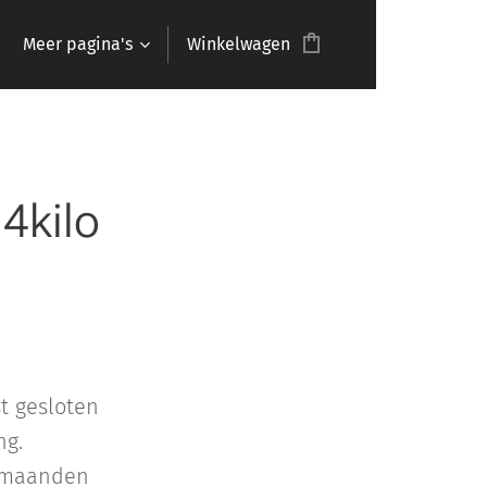
Meer pagina's
Winkelwagen
4kilo
t gesloten
ng.
n-maanden