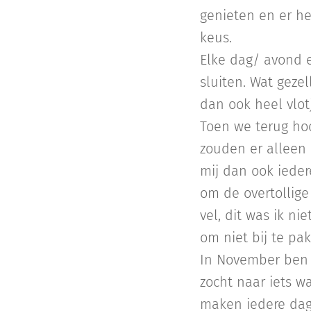
genieten en er h
keus.
Elke dag/ avond e
sluiten. Wat geze
dan ook heel vlotj
Toen we terug hoo
zouden er alleen
mij dan ook ieder
om de overtollige
vel, dit was ik ni
om niet bij te pak
In November ben i
zocht naar iets w
maken iedere dag.