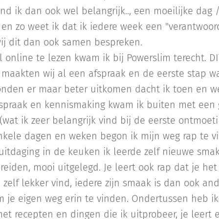
d ik dan ook wel belangrijk.., een moeilijke dag
en zo weet ik dat ik iedere week een "verantwoor
ij dit dan ook samen bespreken.
 online te lezen kwam ik bij Powerslim terecht. DIT
f maakten wij al een afspraak en de eerste stap w
onden er maar beter uitkomen dacht ik toen en we
fspraak en kennismaking kwam ik buiten met een
wat ik zeer belangrijk vind bij de eerste ontmoeti
nkele dagen en weken begon ik mijn weg rap te v
uitdaging in de keuken ik leerde zelf nieuwe sma
reiden, mooi uitgelegd. Je leert ook rap dat je h
 zelf lekker vind, iedere zijn smaak is dan ook and
m je eigen weg erin te vinden. Ondertussen heb ik
 recepten en dingen die ik uitprobeer, je leert er