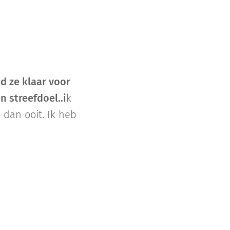
nd ze klaar voor
 streefdoel..i
k
 dan ooit. Ik heb