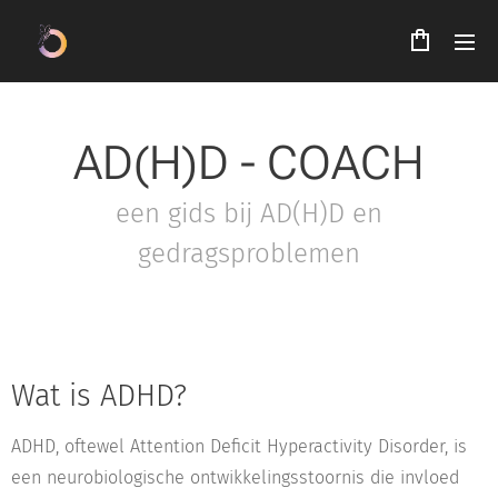
AD(H)D - COACH
een gids bij AD(H)D en
gedragsproblemen
Wat is ADHD?
ADHD, oftewel Attention Deficit Hyperactivity Disorder, is
een neurobiologische ontwikkelingsstoornis die invloed