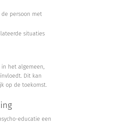
n de persoon met
ateerde situaties
e in het algemeen,
ïnvloedt. Dit kan
ijk op de toekomst.
king
 psycho-educatie een