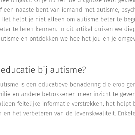
mee omgaat. Of je nu zelf de diagnose hebt gekr
of een naaste bent van iemand met autisme, psyc
. Het helpt je niet alleen om autisme beter te be
 beter te leren kennen. In dit artikel duiken we di
 autisme en ontdekken we hoe het jou en je omge
educatie bij autisme?
autisme is een educatieve benadering die erop ge
ilie en andere betrokkenen meer inzicht te geve
lleen feitelijke informatie verstrekken; het helpt 
n en het verbeteren van de levenskwaliteit. Enke