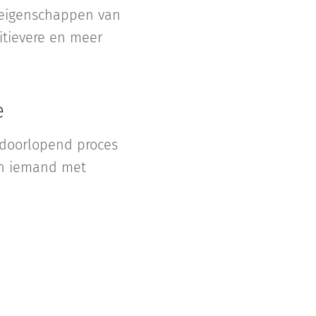
 eigenschappen van
itievere en meer
e
 doorlopend proces
van iemand met