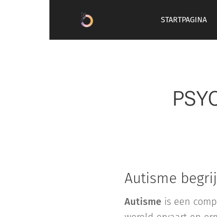
STARTPAGINA
PSYC
Autisme begri
Autisme
is een comp