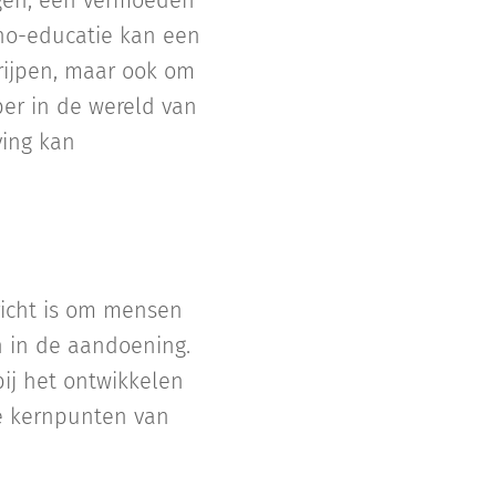
egen, een vermoeden
ho-educatie kan een
grijpen, maar ook om
eper in de wereld van
ving kan
richt is om mensen
n in de aandoening.
bij het ontwikkelen
le kernpunten van