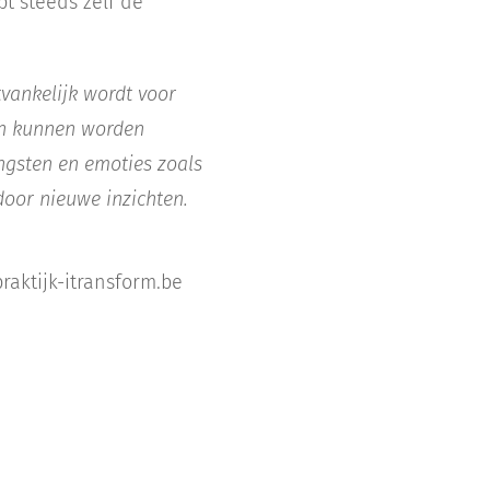
bt steeds zelf de
vankelijk wordt voor
en kunnen worden
ngsten en emoties zoals
door nieuwe inzichten.
raktijk-itransform.be