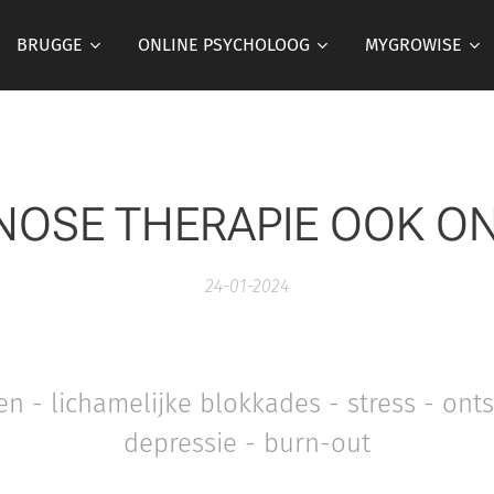
BRUGGE
ONLINE PSYCHOLOOG
MYGROWISE
NOSE THERAPIE OOK ON
24-01-2024
en - lichamelijke blokkades - stress - on
depressie - burn-out