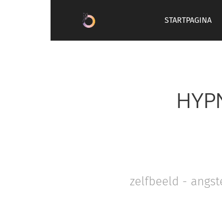
STARTPAGINA
HYP
zelfbeeld - angst