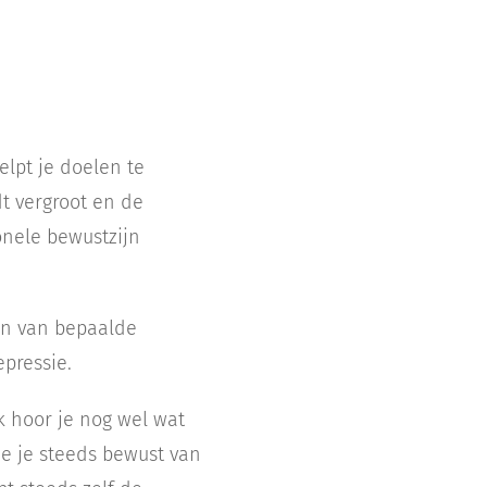
elpt je doelen te
dt vergroot en de
onele bewustzijn
an van bepaalde
epressie.
k hoor je nog wel wat
je je steeds bewust van